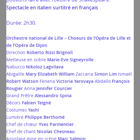
Spectacle en italien surtitré en français
Durée: 2h30.
Orchestre national de Lille – Choeurs de l’Opéra de Lille et
de l’Opéra de Dijon
Direction
Roberto Rizzi Brignoli
Metteuse en scène
Marie-Eve Signeyrolle
Nabucco
Nikoloz Lagvilava
Abigaïlle
Mary Elizabeth William
Zaccaria
Simon Lim
Ismaël
Robert Watson
Fenena
Victoria Yarovaya
Abdallo
François
Rougier
Anna
Jennifer Courcier
Grand Prêtre
Alessandro Spina
Décors
Fabien Teigné
Costumes
Yashi
Lumière
Philippe Berthomé
Chef de chœur
Yves Parmentier
Chef de chant
Nicolas Chesneau
Assistant mise en scène
Marc Salmon