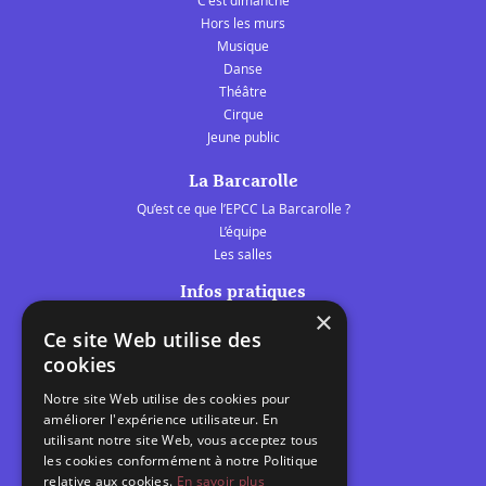
Hors les murs
Musique
Danse
Théâtre
Cirque
Jeune public
La Barcarolle
Qu’est ce que l’EPCC La Barcarolle ?
L’équipe
Les salles
Infos pratiques
×
Tarifs et abonnements
Ce site Web utilise des
Les belles scènes audomaroises
cookies
Contact
Notre site Web utilise des cookies pour
Calendrier
améliorer l'expérience utilisateur. En
Programme des spectacles
utilisant notre site Web, vous acceptez tous
les cookies conformément à notre Politique
Brèves
relative aux cookies.
En savoir plus