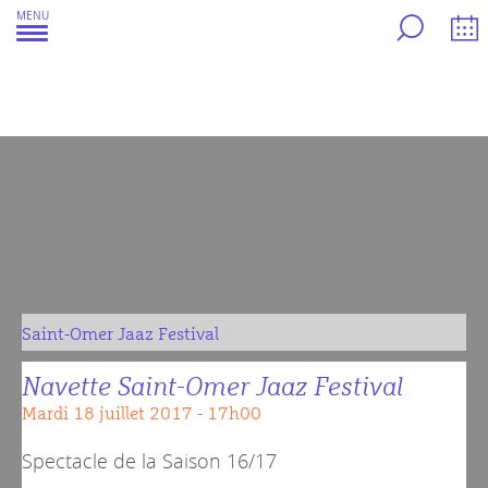
Aller
MENU
au
contenu
Saint-Omer Jaaz Festival
Navette Saint-Omer Jaaz Festival
mardi 18 juillet 2017 - 17h00
Spectacle de la
Saison 16/17