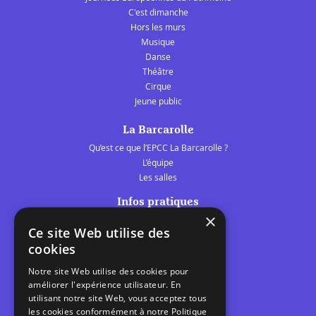
C'est dimanche
Hors les murs
Musique
Danse
Théâtre
Cirque
Jeune public
La Barcarolle
Qu’est ce que l’EPCC La Barcarolle ?
L’équipe
Les salles
Infos pratiques
×
Tarifs et abonnements
Ce site Web utilise des
Les belles scènes audomaroises
cookies
Contact
Notre site Web utilise des cookies pour
Calendrier
améliorer l'expérience utilisateur. En
Programme des spectacles
utilisant notre site Web, vous acceptez tous
les cookies conformément à notre Politique