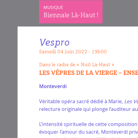
MUSIQUE
Biennale Là-Haut !
Vespro
samedi 04 juin 2022 - 19h00
Dans le cadre de « Nuit Là-Haut »
LES VÊPRES DE LA VIERGE – EN
Monteverdi
Véritable opéra sacré dédié à Marie,
Les V
relecture originale qui plonge l’auditeur a
L’intensité spirituelle de cette compositio
évoquer l’amour du sacré, Monteverdi privi