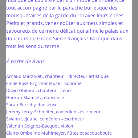
musique de Louis XIV dans un mode de « Folie ». Le
tout accompagné par le panache burlesque des
mousquetaires de la garde du roi avec leurs épées.
Petits et grands, venez goûter aux mets simples et
savoureux de ce menu délicat qui affine le palais aux
douceurs du Grand Siècle français ! Baroque dans
tous les sens du terme !
À partir de 8 ans
Arnaud Marzorati, chanteur – directeur artistique
Emile Rose Bry, chanteuse – soprane
David Ghilardi, chanteur – ténor
Gudrun Skamletz, danseuse
Sarah Berreby, danseuse
Jeremy Leroy-Schneiter, comédien –escrimeur
Swann Lejeune, comédien –escrimeur
Valentin Seignez-Bacquet, violon
Claire-Ombeline Muhlmeyer, flûtes et sacqueboute