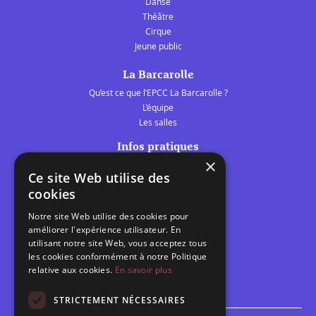
Danse
Théâtre
Cirque
Jeune public
La Barcarolle
Qu’est ce que l’EPCC La Barcarolle ?
L’équipe
Les salles
Infos pratiques
×
Tarifs et abonnements
Ce site Web utilise des
Les belles scènes audomaroises
cookies
Contact
Notre site Web utilise des cookies pour
Calendrier
améliorer l'expérience utilisateur. En
Programme des spectacles
utilisant notre site Web, vous acceptez tous
les cookies conformément à notre Politique
Brèves
relative aux cookies.
En savoir plus
Toutes les brèves
STRICTEMENT NÉCESSAIRES