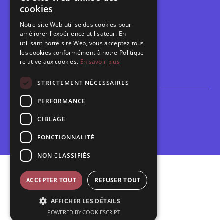
cookies
Contact
Notre site Web utilise des cookies pour
Calendrier
améliorer l'expérience utilisateur. En
Programme des spectacles
utilisant notre site Web, vous acceptez tous
les cookies conformément à notre Politique
Brèves
relative aux cookies.
En savoir plus
Toutes les brèves
STRICTEMENT NÉCESSAIRES
PERFORMANCE
Espace scolaire
Inscriptions
CIBLAGE
Contact pédagogique
FONCTIONNALITÉ
NON CLASSIFIÉS
Mentions légales
ACCEPTER TOUT
REFUSER TOUT
Politique de confidentialité
AFFICHER LES DÉTAILS
Plan du site
POWERED BY COOKIESCRIPT