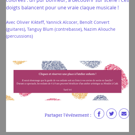
colorées : un pur bonheur, à découvrir sur scène ! Ces
doigts balancent pour une vraie claque musicale !
Avec Olivier Kikteff, Yannick Alcocer, Benoît Convert
(guitares), Tanguy Blum (contrebasse), Nazim Aliouche
(percussions)
Partager l'événement :