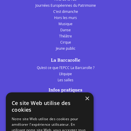
Journées Européennes du Patrimoine
C'est dimanche
Hors les murs
Musique
Danse
Théâtre
Cirque
Jeune public
La Barcarolle
Qu’est ce que l’EPCC La Barcarolle ?
L’équipe
Les salles
Infos pratiques
×
Tarifs et abonnements
Ce site Web utilise des
Les belles scènes audomaroises
cookies
Contact
Notre site Web utilise des cookies pour
Calendrier
améliorer l'expérience utilisateur. En
Programme des spectacles
utilisant notre site Web, vous acceptez tous