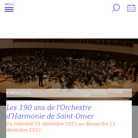
Aller
MENU
au
contenu
EXPOSITION
Les 190 ans de l’Orchestre
d’Harmonie de Saint-Omer
Du mercredi 01 décembre 2021 au dimanche 12
décembre 2021