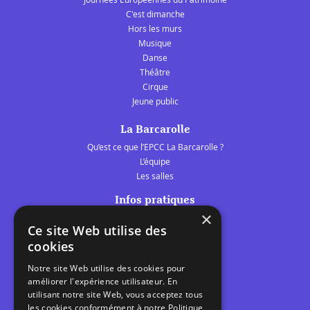
C'est dimanche
Hors les murs
Musique
Danse
Théâtre
Cirque
Jeune public
La Barcarolle
Qu’est ce que l’EPCC La Barcarolle ?
L’équipe
Les salles
Infos pratiques
×
Tarifs et abonnements
Ce site Web utilise des
Les belles scènes audomaroises
cookies
Contact
Notre site Web utilise des cookies pour
Calendrier
améliorer l'expérience utilisateur. En
Programme des spectacles
utilisant notre site Web, vous acceptez tous
les cookies conformément à notre Politique