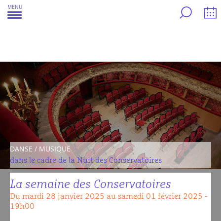
Aller
MENU
au
contenu
DANSE / MUSIQUE
dans le cadre de la Nuit des Conservatoires
La semaine des Conservatoires
Du mardi 28 janvier 2025 au samedi 01 février 2025 -
19h00