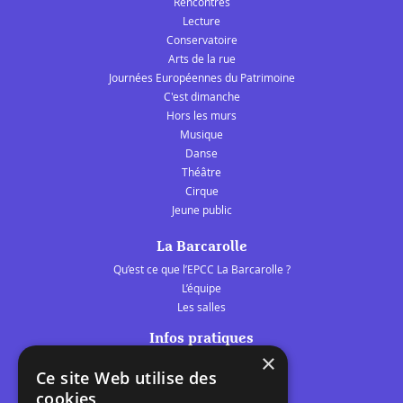
Rencontres
Lecture
Conservatoire
Arts de la rue
Journées Européennes du Patrimoine
C'est dimanche
Hors les murs
Musique
Danse
Théâtre
Cirque
Jeune public
La Barcarolle
Qu’est ce que l’EPCC La Barcarolle ?
L’équipe
Les salles
Infos pratiques
×
Tarifs et abonnements
Ce site Web utilise des
Les belles scènes audomaroises
cookies
Contact