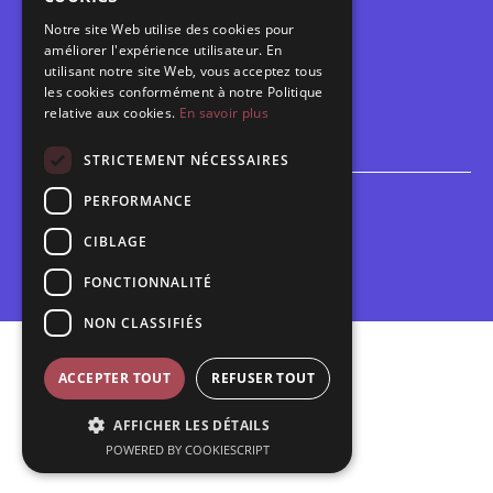
Notre site Web utilise des cookies pour
Calendrier
améliorer l'expérience utilisateur. En
Programme des spectacles
utilisant notre site Web, vous acceptez tous
les cookies conformément à notre Politique
relative aux cookies.
En savoir plus
Brèves
Toutes les brèves
STRICTEMENT NÉCESSAIRES
PERFORMANCE
Espace scolaire
Inscriptions
CIBLAGE
Contact pédagogique
FONCTIONNALITÉ
NON CLASSIFIÉS
Mentions légales
ACCEPTER TOUT
REFUSER TOUT
Politique de confidentialité
AFFICHER LES DÉTAILS
Plan du site
POWERED BY COOKIESCRIPT
Contact