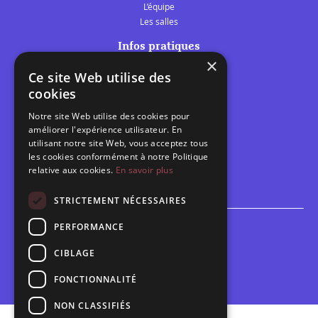
L’équipe
Les salles
Infos pratiques
×
Tarifs et abonnements
Ce site Web utilise des
Les belles scènes audomaroises
cookies
Contact
Notre site Web utilise des cookies pour
Calendrier
améliorer l'expérience utilisateur. En
Programme des spectacles
utilisant notre site Web, vous acceptez tous
les cookies conformément à notre Politique
relative aux cookies.
En savoir plus
Brèves
Toutes les brèves
STRICTEMENT NÉCESSAIRES
PERFORMANCE
Espace scolaire
Inscriptions
CIBLAGE
Contact pédagogique
FONCTIONNALITÉ
NON CLASSIFIÉS