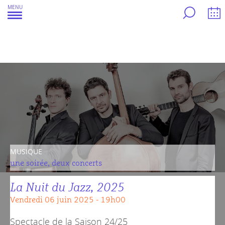
Aller
MENU
au
contenu
MUSIQUE
une soirée, deux concerts
La Nuit du Jazz, 2025
vendredi 06 juin 2025 - 19h00
Spectacle de la
Saison 24/25