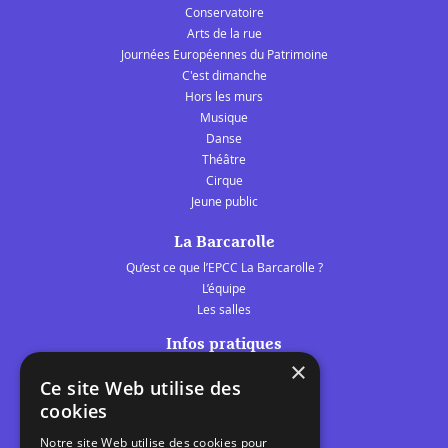
Conservatoire
Arts de la rue
Journées Européennes du Patrimoine
C'est dimanche
Hors les murs
Musique
Danse
Théâtre
Cirque
Jeune public
La Barcarolle
Qu’est ce que l’EPCC La Barcarolle ?
L’équipe
Les salles
Infos pratiques
×
Tarifs et abonnements
Ce site Web utilise des
Les belles scènes audomaroises
cookies
Contact
Notre site Web utilise des cookies pour