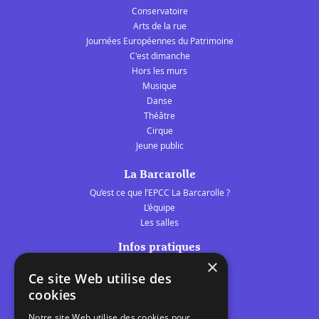
Conservatoire
Arts de la rue
Journées Européennes du Patrimoine
C'est dimanche
Hors les murs
Musique
Danse
Théâtre
Cirque
Jeune public
La Barcarolle
Qu’est ce que l’EPCC La Barcarolle ?
L’équipe
Les salles
Infos pratiques
×
Tarifs et abonnements
Ce site Web utilise des
Les belles scènes audomaroises
cookies
Contact
Notre site Web utilise des cookies pour