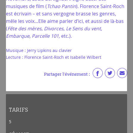
musiques de film (
Tchao Pantin
). Florence Saint-Roch
est écrivain – et sans vergogne brasse les genres,
mêle les voix…Elle aime parler d’ici, et aussi de là-bas
(
Fête des mères, Divorces, Le Sens du vent,
Embarque, Parcelle 101,
etc.).
Musique : Jerry Lipkins au clavier
Lecture : Florence Saint-Roch et Isabelle Wilbert
Partager l'événement :
TARIFS
5