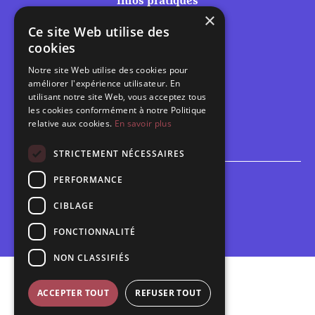
Infos pratiques
×
Tarifs et abonnements
Ce site Web utilise des
Les belles scènes audomaroises
cookies
Contact
Notre site Web utilise des cookies pour
Calendrier
améliorer l'expérience utilisateur. En
Programme des spectacles
utilisant notre site Web, vous acceptez tous
les cookies conformément à notre Politique
Brèves
relative aux cookies.
En savoir plus
Toutes les brèves
STRICTEMENT NÉCESSAIRES
PERFORMANCE
Espace scolaire
Inscriptions
CIBLAGE
Contact pédagogique
FONCTIONNALITÉ
NON CLASSIFIÉS
Mentions légales
ACCEPTER TOUT
REFUSER TOUT
Politique de confidentialité