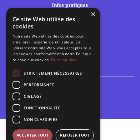
Infos pratiques
×
Tarifs et abonnements
Ce site Web utilise des
Les belles scènes audomaroises
cookies
Contact
Notre site Web utilise des cookies pour
Calendrier
améliorer l'expérience utilisateur. En
Programme des spectacles
utilisant notre site Web, vous acceptez tous
les cookies conformément à notre Politique
Brèves
relative aux cookies.
En savoir plus
Toutes les brèves
STRICTEMENT NÉCESSAIRES
PERFORMANCE
Espace scolaire
Inscriptions
CIBLAGE
Contact pédagogique
FONCTIONNALITÉ
NON CLASSIFIÉS
Mentions légales
ACCEPTER TOUT
REFUSER TOUT
Politique de confidentialité