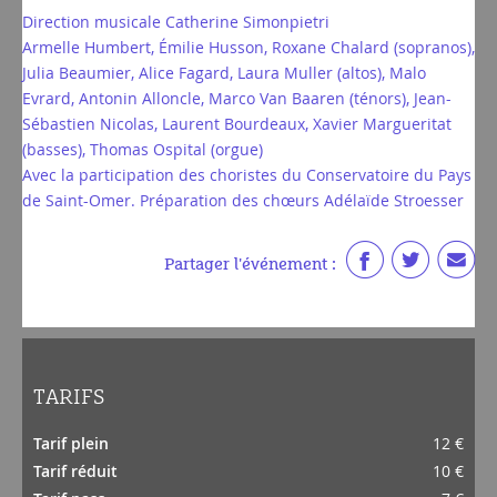
Direction musicale Catherine Simonpietri
Armelle Humbert, Émilie Husson, Roxane Chalard (sopranos),
Julia Beaumier, Alice Fagard, Laura Muller (altos), Malo
Evrard, Antonin Alloncle, Marco Van Baaren (ténors), Jean-
Sébastien Nicolas, Laurent Bourdeaux, Xavier Margueritat
(basses), Thomas Ospital (orgue)
Avec la participation des choristes du Conservatoire du Pays
de Saint-Omer. Préparation des chœurs Adélaïde Stroesser
Partager l'événement :
TARIFS
Tarif plein
12 €
Tarif réduit
10 €