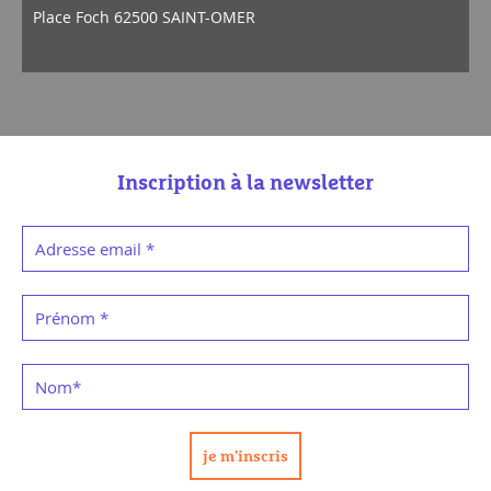
Place Foch 62500 SAINT-OMER
Inscription à la newsletter
Adresse email
*
Prénom
*
Nom
*