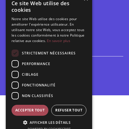
Ce site Web utilise des
Les belles scènes audomaroises
cookies
Contact
Notre site Web utilise des cookies pour
Calendrier
améliorer l'expérience utilisateur. En
Programme des spectacles
utilisant notre site Web, vous acceptez tous
les cookies conformément à notre Politique
relative aux cookies.
En savoir plus
Brèves
Toutes les brèves
STRICTEMENT NÉCESSAIRES
PERFORMANCE
Espace scolaire
Inscriptions
CIBLAGE
Contact pédagogique
FONCTIONNALITÉ
NON CLASSIFIÉS
Mentions légales
ACCEPTER TOUT
REFUSER TOUT
Politique de confidentialité
AFFICHER LES DÉTAILS
Plan du site
POWERED BY COOKIESCRIPT