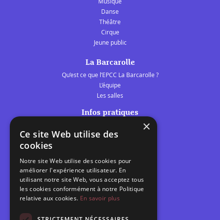
Musique
Danse
Théâtre
Cirque
Jeune public
La Barcarolle
Qu’est ce que l’EPCC La Barcarolle ?
L’équipe
Les salles
Infos pratiques
×
Tarifs et abonnements
Ce site Web utilise des
Les belles scènes audomaroises
cookies
Contact
Notre site Web utilise des cookies pour
Calendrier
améliorer l'expérience utilisateur. En
Programme des spectacles
utilisant notre site Web, vous acceptez tous
les cookies conformément à notre Politique
Brèves
relative aux cookies.
En savoir plus
Toutes les brèves
STRICTEMENT NÉCESSAIRES