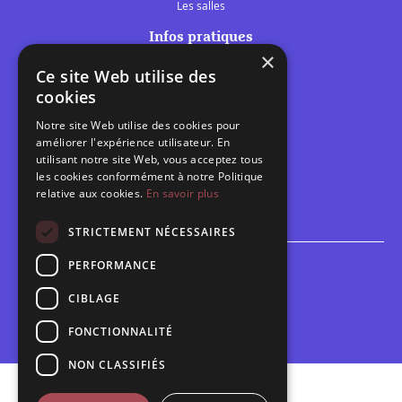
Les salles
Infos pratiques
×
Tarifs et abonnements
Ce site Web utilise des
Les belles scènes audomaroises
cookies
Contact
Notre site Web utilise des cookies pour
Calendrier
améliorer l'expérience utilisateur. En
Programme des spectacles
utilisant notre site Web, vous acceptez tous
les cookies conformément à notre Politique
relative aux cookies.
En savoir plus
Brèves
Toutes les brèves
STRICTEMENT NÉCESSAIRES
PERFORMANCE
Espace scolaire
Inscriptions
CIBLAGE
Contact pédagogique
FONCTIONNALITÉ
NON CLASSIFIÉS
Mentions légales