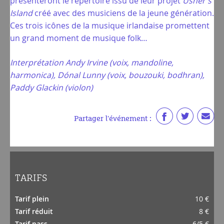
présenteront le répertoire issu de leur projet
Usher’s
Island
créé avec des musiciens de la jeune génération.
Ces trois icônes de la musique irlandaise promettent
un grand moment de musique folk…
Interprétation Andy Irvine (voix, mandoline,
harmonica), Dónal Lunny (voix, bouzouki, bodhran),
Paddy Glackin (violon)
Partager l'événement :
TARIFS
Tarif plein
10 €
Tarif réduit
8 €
Tarif pass
6/5 €