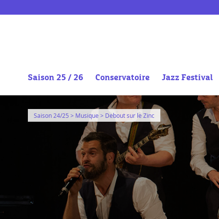
Saison 25 / 26
Conservatoire
Jazz Festival
Aller
au
Saison 24/25
>
Musique
> Debout sur le Zinc
contenu