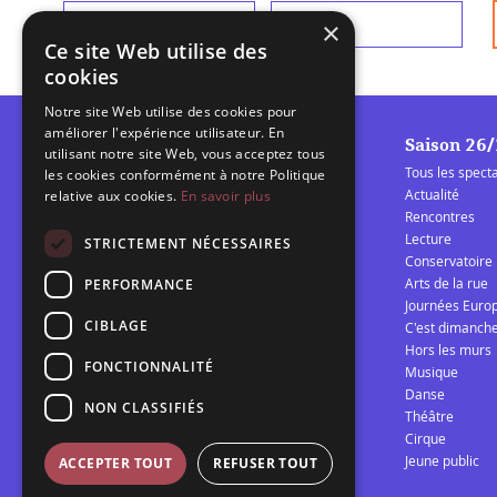
Prénom
*
Nom
*
×
Ce site Web utilise des
cookies
Notre site Web utilise des cookies pour
améliorer l'expérience utilisateur. En
Saison 26
utilisant notre site Web, vous acceptez tous
Tous les spect
les cookies conformément à notre Politique
Actualité
relative aux cookies.
En savoir plus
Rencontres
Lecture
La Barcarolle
STRICTEMENT NÉCESSAIRES
Conservatoire
Établissement Public de
Arts de la rue
PERFORMANCE
Coopération Culturelle
Journées Euro
spectacle vivant Audomarois
CIBLAGE
C'est dimanch
Hors les murs
FONCTIONNALITÉ
Musique
Télécharger la programmation 25/26
Danse
NON CLASSIFIÉS
Théâtre
Cirque
Jeune public
ACCEPTER TOUT
REFUSER TOUT