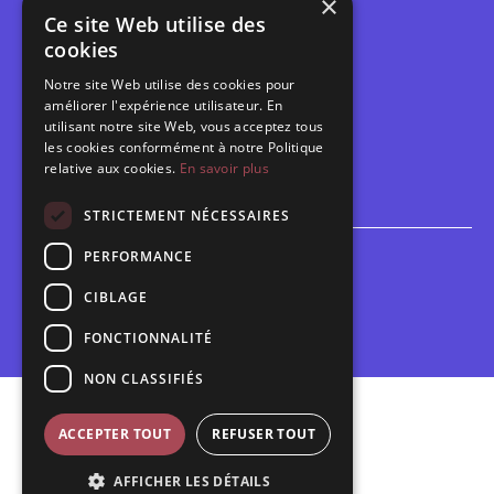
×
Tarifs et abonnements
Ce site Web utilise des
Les belles scènes audomaroises
cookies
Contact
Notre site Web utilise des cookies pour
Calendrier
améliorer l'expérience utilisateur. En
Programme des spectacles
utilisant notre site Web, vous acceptez tous
les cookies conformément à notre Politique
Brèves
relative aux cookies.
En savoir plus
Toutes les brèves
STRICTEMENT NÉCESSAIRES
PERFORMANCE
Espace scolaire
Inscriptions
CIBLAGE
Contact pédagogique
FONCTIONNALITÉ
NON CLASSIFIÉS
Mentions légales
ACCEPTER TOUT
REFUSER TOUT
Politique de confidentialité
AFFICHER LES DÉTAILS
Plan du site