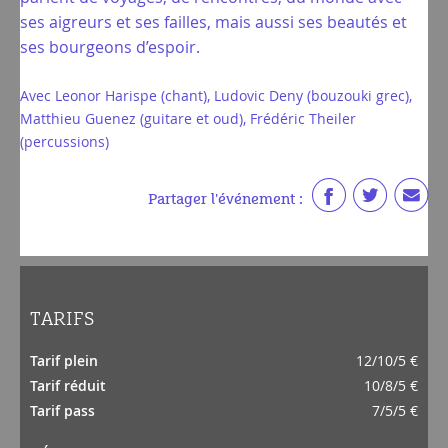
ses aigreurs et ses failles, mais aussi ses beautés et
ses bourgeons d’espoir.
Avec Leonor Harispe (chant), Ludovic Deny (bouzouki grec),
Matthieu Guenez (guitare et oud), Frédéric Theiler
(percussions)
Partager l'événement :
TARIFS
Tarif plein
12/10/5 €
Tarif réduit
10/8/5 €
Tarif pass
7/5/5 €