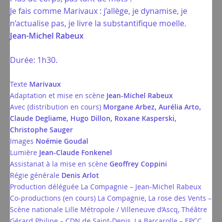
Je fais comme Marivaux : j’allège, je dynamise, je
n’actualise pas, je livre la substantifique moelle.
Jean-Michel Rabeux
Durée: 1h30.
Texte
Marivaux
Adaptation et mise en scène
Jean-Michel Rabeux
Avec (distribution en cours)
Morgane Arbez, Aurélia Arto,
Claude Degliame, Hugo Dillon, Roxane Kasperski,
Christophe Sauger
Images
Noémie Goudal
Lumière
Jean-Claude Fonkenel
Assistanat à la mise en scène
Geoffrey Coppini
Régie générale
Denis Arlot
Production déléguée La Compagnie – Jean-Michel Rabeux
Co-productions (en cours) La Compagnie, La rose des Vents –
Scène nationale Lille Métropole / Villeneuve d’Ascq, Théâtre
Gérard Philipe – CDN de Saint-Denis, La Barcarolle – EPCC