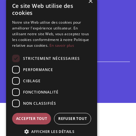
×
Ce site Web utilise des
Les belles scènes audomaroises
cookies
Contact
Notre site Web utilise des cookies pour
Calendrier
améliorer l'expérience utilisateur. En
Programme des spectacles
utilisant notre site Web, vous acceptez tous
les cookies conformément à notre Politique
Brèves
relative aux cookies.
En savoir plus
Toutes les brèves
STRICTEMENT NÉCESSAIRES
PERFORMANCE
Espace scolaire
Inscriptions
CIBLAGE
Contact pédagogique
FONCTIONNALITÉ
NON CLASSIFIÉS
Mentions légales
ACCEPTER TOUT
REFUSER TOUT
Politique de confidentialité
AFFICHER LES DÉTAILS
Plan du site