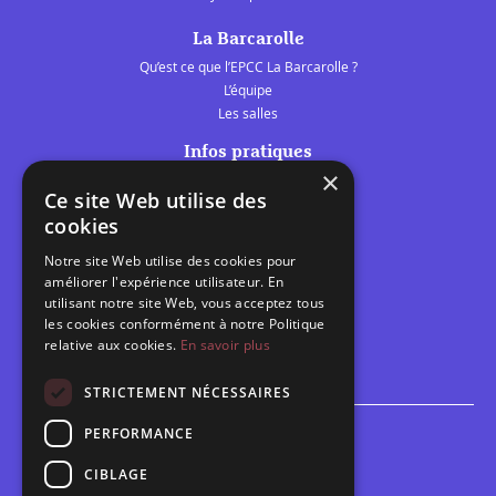
La Barcarolle
Qu’est ce que l’EPCC La Barcarolle ?
L’équipe
Les salles
Infos pratiques
×
Tarifs et abonnements
Ce site Web utilise des
Les belles scènes audomaroises
cookies
Contact
Notre site Web utilise des cookies pour
Calendrier
améliorer l'expérience utilisateur. En
Programme des spectacles
utilisant notre site Web, vous acceptez tous
les cookies conformément à notre Politique
Brèves
relative aux cookies.
En savoir plus
Toutes les brèves
STRICTEMENT NÉCESSAIRES
PERFORMANCE
Espace scolaire
Inscriptions
CIBLAGE
Contact pédagogique