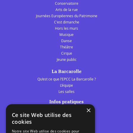
Conservatoire
Arts de la rue
Journées Européennes du Patrimoine
C'est dimanche
Hors les murs
Musique
Danse
Théâtre
Cirque
Jeune public
La Barcarolle
Qu’est ce que l’EPCC La Barcarolle ?
L’équipe
Les salles
Infos pratiques
×
Tarifs et abonnements
Ce site Web utilise des
Les belles scènes audomaroises
cookies
Contact
Notre site Web utilise des cookies pour