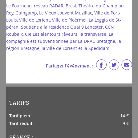
Le Fourneau, réseau RADAR, Brest, Théâtre du Champ au
Roy, Guingamp, Le Vieux couvent Muzillac, Ville de Port-
Louis, Ville de Lorient, Ville de Ploërmel, La Loggia de St-
péran. Soutiens à la résidence Quai 9 Lanester, CCN
Roubaix, Cie Les alentours rêveurs, la transverse. La
compagnie est subventionnée par La DRAC Bretagne, la
région Bretagne, la ville de Lorient et la Spedidam.
Partager l'événement :
TARIFS
Tarif plein
14 €
Tarif réduit
9 €
SÉANCE :