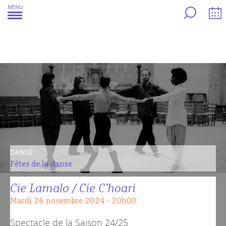
Aller
MENU
au
contenu
DANSE
Fêtes de la danse
Cie Lamalo / Cie C’hoari
mardi 26 novembre 2024 - 20h00
Spectacle de la
Saison 24/25