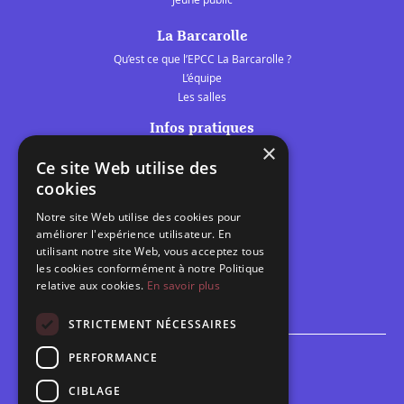
La Barcarolle
Qu’est ce que l’EPCC La Barcarolle ?
L’équipe
Les salles
Infos pratiques
×
Tarifs et abonnements
Ce site Web utilise des
Les belles scènes audomaroises
cookies
Contact
Notre site Web utilise des cookies pour
Calendrier
améliorer l'expérience utilisateur. En
Programme des spectacles
utilisant notre site Web, vous acceptez tous
les cookies conformément à notre Politique
Brèves
relative aux cookies.
En savoir plus
Toutes les brèves
STRICTEMENT NÉCESSAIRES
PERFORMANCE
Espace scolaire
Inscriptions
CIBLAGE
Contact pédagogique