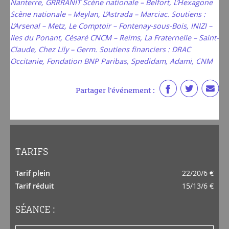
Nanterre,
GRRRANIT Scène nationale – Belfort,
L’Hexagone
Scène nationale – Meylan,
L’Astrada – Marciac.
Soutiens :
L’Arsenal – Metz,
Le Comptoir – Fontenay-sous-Bois,
INIZI –
Iles du Ponant,
Césaré CNCM – Reims,
La Fraternelle – Saint-
Claude,
Chez Lily – Germ.
Soutiens financiers :
DRAC
Occitanie,
Fondation BNP Paribas,
Spedidam,
Adami,
CNM
Partager l'événement :
TARIFS
Tarif plein
22/20/6 €
Tarif réduit
15/13/6 €
SÉANCE :