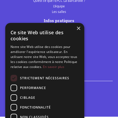
Qu’est ce que l’EPCC La Barcarolle ?
L’équipe
Les salles
Infos pratiques
×
Tarifs et abonnements
Ce site Web utilise des
Les belles scènes audomaroises
cookies
Contact
Notre site Web utilise des cookies pour
Calendrier
améliorer l'expérience utilisateur. En
Programme des spectacles
utilisant notre site Web, vous acceptez tous
les cookies conformément à notre Politique
Brèves
relative aux cookies.
En savoir plus
Toutes les brèves
STRICTEMENT NÉCESSAIRES
PERFORMANCE
Espace scolaire
Inscriptions
CIBLAGE
Contact pédagogique
FONCTIONNALITÉ
NON CLASSIFIÉS