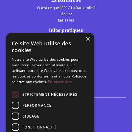
La Barcarolle
Qu’est ce que l’EPCC La Barcarolle ?
L’équipe
Les salles
Infos pratiques
×
Tarifs et abonnements
Ce site Web utilise des
Les belles scènes audomaroises
cookies
Contact
Notre site Web utilise des cookies pour
Calendrier
améliorer l'expérience utilisateur. En
Programme des spectacles
utilisant notre site Web, vous acceptez tous
les cookies conformément à notre Politique
relative aux cookies.
En savoir plus
Brèves
Toutes les brèves
STRICTEMENT NÉCESSAIRES
PERFORMANCE
Espace scolaire
Inscriptions
CIBLAGE
Contact pédagogique
FONCTIONNALITÉ