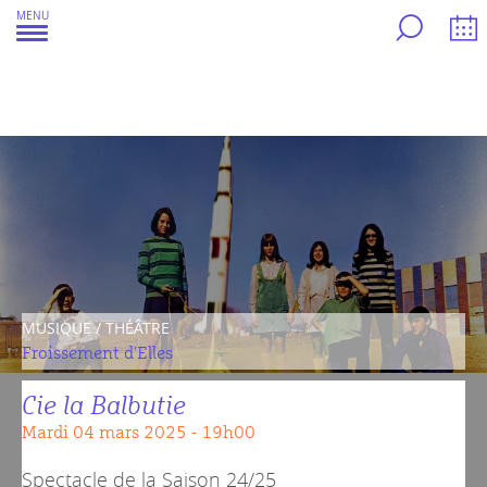
Aller
MENU
au
contenu
MUSIQUE / THÉÂTRE
Froissement d'Elles
Cie la Balbutie
mardi 04 mars 2025 - 19h00
Spectacle de la
Saison 24/25