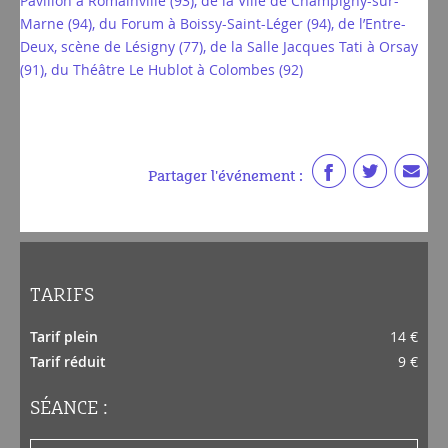
Pavillon à Romainville (93), de la Ville de Champigny-sur-
Marne (94), du Forum à Boissy-Saint-Léger (94), de l’Entre-
Deux, scène de Lésigny (77), de la Salle Jacques Tati à Orsay
(91), du Théâtre Le Hublot à Colombes (92)
Partager l'événement :
TARIFS
Tarif plein
14 €
Tarif réduit
9 €
SÉANCE :