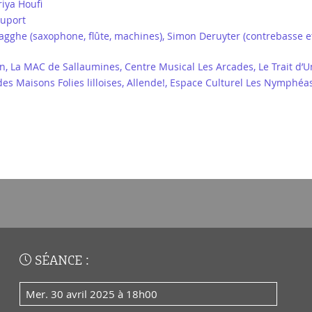
riya Houfi
Duport
Smagghe (saxophone, flûte, machines), Simon Deruyter (contrebasse e
n, La MAC de Sallaumines, Centre Musical Les Arcades, Le Trait d’
 Maisons Folies lilloises, Allende!, Espace Culturel Les Nymphéas,
SÉANCE :
mer. 30 avril 2025 à 18h00