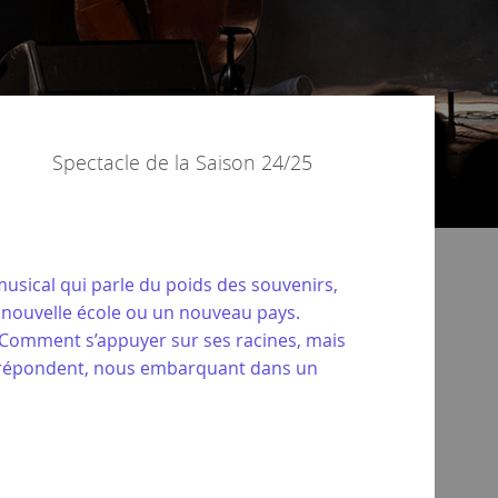
Spectacle de la
Saison 24/25
t musical qui parle du poids des souvenirs,
e nouvelle école ou un nouveau pays.
? Comment s’appuyer sur ses racines, mais
 se répondent, nous embarquant dans un