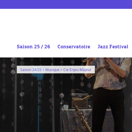
Saison 25 / 26
Conservatoire
Jazz Festival
Aller
au
Saison 24/25
>
Musique
> Cie Enjeu Majeur
contenu