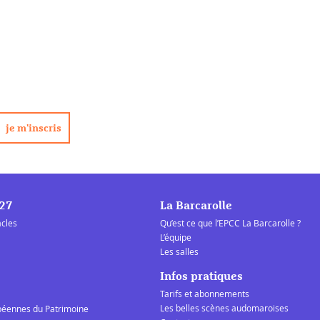
/27
La Barcarolle
acles
Qu’est ce que l’EPCC La Barcarolle ?
L’équipe
Les salles
Infos pratiques
Tarifs et abonnements
Les belles scènes audomaroises
péennes du Patrimoine