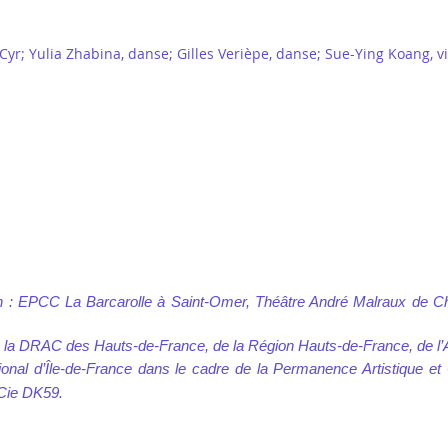
yr; Yulia Zhabina, danse; Gilles Verièpe, danse; Sue-Ying Koang, vio
on : EPCC La Barcarolle à Saint-Omer, Théâtre André Malraux de Che
de la DRAC des Hauts-de-France, de la Région Hauts-de-France, de l’
onal d’Île-de-France dans le cadre de la Permanence Artistique et C
 Cie DK59.