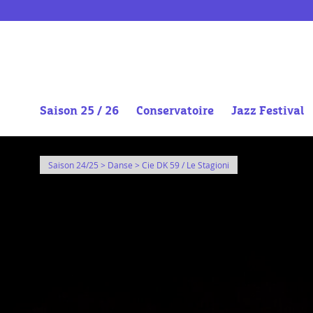
Saison 25 / 26
Conservatoire
Jazz Festival
Aller
au
Saison 24/25
>
Danse
> Cie DK 59 / Le Stagioni
contenu