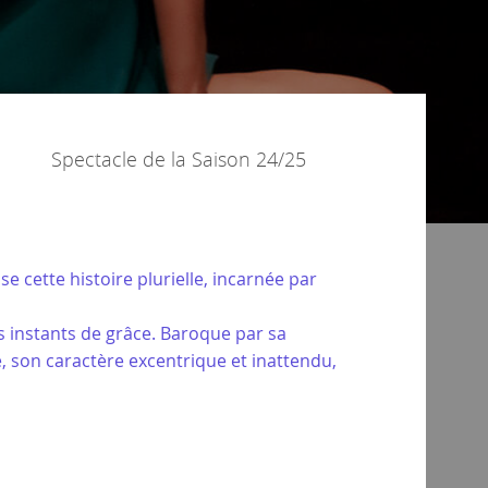
Spectacle de la
Saison 24/25
cette histoire plurielle, incarnée par
 instants de grâce. Baroque par sa
, son caractère excentrique et inattendu,