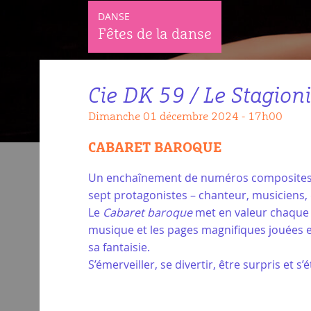
DANSE
Fêtes de la danse
Cie DK 59 / Le Stagioni
dimanche 01 décembre 2024 - 17h00
CABARET BAROQUE
Un enchaînement de numéros composites, fl
sept protagonistes – chanteur, musiciens,
Le
Cabaret baroque
met en valeur chaque i
musique et les pages magnifiques jouées et
sa fantaisie.
S’émerveiller, se divertir, être surpris e